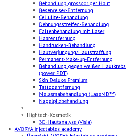
Behandlung grossporiger Haut
Besenreiser-Entfernung
Cellulite-Behandlung
Dehnungsstreifen-Behandlung
Faltenbehandlung mit Laser
Haarentfernung
Handrücken-Behandlung
Hautverjüngung/Hautstraffung
Permanent-Make-up-Entfernung
Behandlung gegen weißen Hautkrebs
(power PDT)
Skin Deluxe Premium
Tattooentfernung
Melasmabehandlung (LaseMD™)
Nagelpilzbehandlung
Hightech-Kosmetik
3D-Hautanalyse (Visia)
AVORYA injectables academy
Übersicht AVORYA injectables academy