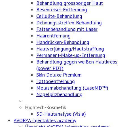
Behandlung grossporiger Haut
Besenreiser-Entfernung
Cellulite-Behandlung
Dehnungsstreifen-Behandlung
Faltenbehandlung mit Laser
Haarentfernung
Handrücken-Behandlung
Hautverjüngung/Hautstraffung
Permanent-Make-up-Entfernung
Behandlung gegen weißen Hautkrebs
(power PDT)
Skin Deluxe Premium
Tattooentfernung
Melasmabehandlung (LaseMD™)
Nagelpilzbehandlung
Hightech-Kosmetik
3D-Hautanalyse (Visia)
AVORYA injectables academy
Übersicht AVORYA injectables academy