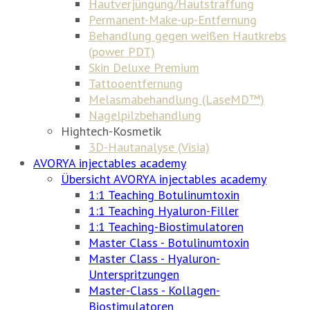
Hautverjüngung/Hautstraffung
Permanent-Make-up-Entfernung
Behandlung gegen weißen Hautkrebs
(power PDT)
Skin Deluxe Premium
Tattooentfernung
Melasmabehandlung (LaseMD™)
Nagelpilzbehandlung
Hightech-Kosmetik
3D-Hautanalyse (Visia)
AVORYA injectables academy
Übersicht AVORYA injectables academy
1:1 Teaching Botulinumtoxin
1:1 Teaching Hyaluron-Filler
1:1 Teaching-Biostimulatoren
Master Class - Botulinumtoxin
Master Class - Hyaluron-
Unterspritzungen
Master-Class - Kollagen-
Biostimulatoren