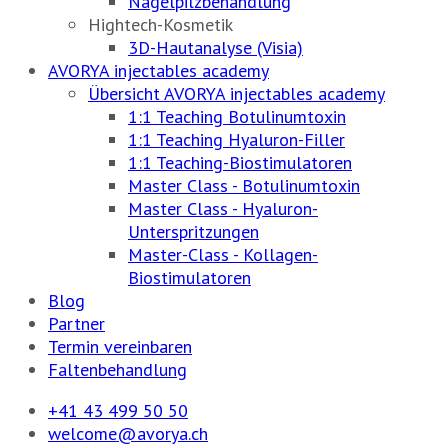
Nagelpilzbehandlung
Hightech-Kosmetik
3D-Hautanalyse (Visia)
AVORYA injectables academy
Übersicht AVORYA injectables academy
1:1 Teaching Botulinumtoxin
1:1 Teaching Hyaluron-Filler
1:1 Teaching-Biostimulatoren
Master Class - Botulinumtoxin
Master Class - Hyaluron-
Unterspritzungen
Master-Class - Kollagen-
Biostimulatoren
Blog
Partner
Termin vereinbaren
Faltenbehandlung
+41 43 499 50 50
welcome@avorya.ch