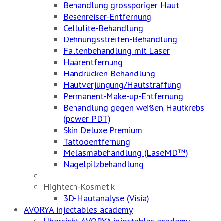
Behandlung grossporiger Haut
Besenreiser-Entfernung
Cellulite-Behandlung
Dehnungsstreifen-Behandlung
Faltenbehandlung mit Laser
Haarentfernung
Handrücken-Behandlung
Hautverjüngung/Hautstraffung
Permanent-Make-up-Entfernung
Behandlung gegen weißen Hautkrebs
(power PDT)
Skin Deluxe Premium
Tattooentfernung
Melasmabehandlung (LaseMD™)
Nagelpilzbehandlung
Hightech-Kosmetik
3D-Hautanalyse (Visia)
AVORYA injectables academy
Übersicht AVORYA injectables academy