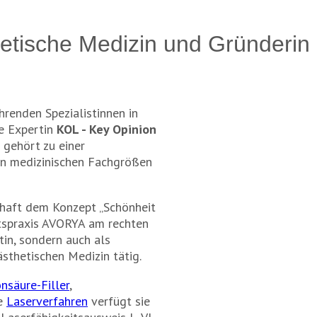
sthetische Medizin und Gründeri
ührenden Spezialistinnen in
te Expertin
KOL - Key Opinion
 gehört zu einer
en medizinischen Fachgrößen
schaft dem Konzept „Schönheit
itspraxis AVORYA am rechten
ztin, sondern auch als
ästhetischen Medizin tätig.
nsäure-Filler
,
e
Laserverfahren
verfügt sie