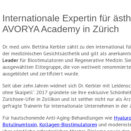
Internationale Expertin für ä
AVORYA Academy in Zürich
Dr. med. univ. Bettina Kerbler zählt zu den international f
der medizinischen Gesichtsästhetik und gilt als anerkann
Leader
für Biostimulatoren und Regenerative Medizin. Sie
ausgewählten Elitegruppe, die von weltweit renommiert
ausgebildet und zertifiziert wurde.
Seit über zehn Jahren widmet sich Dr. Kerbler mit Leiden
ohne Skalpell“. 2017 gründete sie ihre exklusive Schönhe
Zürichsee-Ufer in Zollikon und ist seither nicht nur als Är
gefragte Trainerin für internationale Unternehmen in der 
Für hautschonende Anti-Aging-Behandlungen wie
Hyaluro
Botulinumtoxin
,
Kollagen-Biostimulatoren
und modernst