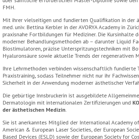
über sämtliche erforderlichen Master-Diplome sowie den 
FMH.
Mit ihrer vielseitigen und fundierten Qualifikation in der 
med. univ. Bettina Kerbler in der AVORYA Academy in Züri
praxisnahe Fortbildungen für Mediziner. Die Kursinhalte 
moderner Behandlungsmethoden ab – darunter Liquid Face
Biostimulatoren, präzise Unterspritzungstechniken mit B
Hyaluronsäure sowie aktuelle Trends der regenerativen M
Ihre Lehrmethoden verbinden wissenschaftlich fundierte 
Praxistraining, sodass Teilnehmer nicht nur ihr Fachwissen
Sicherheit in der Anwendung moderner ästhetischer Verfa
Die gebürtige Innsbruckerin ist ausgebildete Allgemeinme
Dermatologin mit internationalen Zertifizierungen und
KO
der ästhetischen Medizin
.
Sie ist anerkanntes Mitglied der International Academy 
American & European Laser Societies, der European Socie
Based Devices (ESLD) sowie der European Society for Co