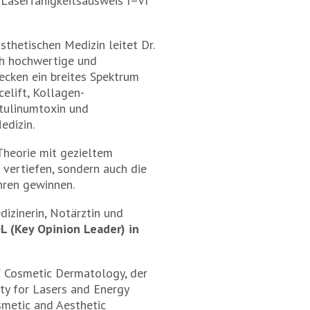
Laserfähigkeitsausweis I–VI
ästhetischen Medizin leitet Dr.
ch hochwertige und
decken ein breites Spektrum
lift, Kollagen-
otulinumtoxin und
edizin.
Theorie mit gezieltem
 vertiefen, sondern auch die
hren gewinnen.
dizinerin, Notärztin und
L (Key Opinion Leader) in
of Cosmetic Dermatology, der
ty for Lasers and Energy
smetic and Aesthetic