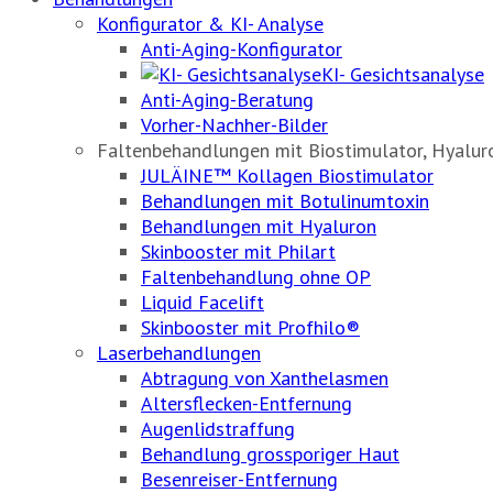
Konfigurator & KI- Analyse
Anti-Aging-Konfigurator
KI- Gesichtsanalyse
Anti-Aging-Beratung
Vorher-Nachher-Bilder
Faltenbehandlungen mit Biostimulator, Hyalu
JULÄINE™ Kollagen Biostimulator
Behandlungen mit Botulinumtoxin
Behandlungen mit Hyaluron
Skinbooster mit Philart
Faltenbehandlung ohne OP
Liquid Facelift
Skinbooster mit Profhilo®
Laserbehandlungen
Abtragung von Xanthelasmen
Altersflecken-Entfernung
Augenlidstraffung
Behandlung grossporiger Haut
Besenreiser-Entfernung