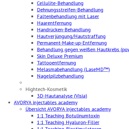
Cellulite-Behandlung
Dehnungsstreifen-Behandlung
Faltenbehandlung mit Laser
Haarentfernung
Handrücken-Behandlung
Hautverjüngung/Hautstraffung
Permanent-Make-up-Entfernung
Behandlung gegen weißen Hautkrebs (po
Skin Deluxe Premium
Tattooentfernung
Melasmabehandlung (LaseMD™)
Nagelpilzbehandlung
Hightech-Kosmetik
3D-Hautanalyse (Visia)
AVORYA injectables academy
Übersicht AVORYA injectables academy
1:1 Teaching Botulinumtoxin
1:1 Teaching Hyaluron-Filler
1:1 Teaching-Biostimulatoren