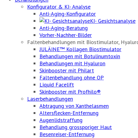
Konfigurator & KI- Analyse
Anti-Aging-Konfigurator
KI- Gesichtsanalyse
Anti-Aging-Beratung
Vorher-Nachher-Bilder
Faltenbehandlungen mit Biostimulator, Hyalu
JULÄINE™ Kollagen Biostimulator
Behandlungen mit Botulinumtoxin
Behandlungen mit Hyaluron
Skinbooster mit Philart
Faltenbehandlung ohne OP
Liquid Facelift
Skinbooster mit Profhilo®
Laserbehandlungen
Abtragung von Xanthelasmen
Altersflecken-Entfernung
Augenlidstraffung
Behandlung grossporiger Haut
Besenreiser-Entfernung