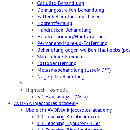
Cellulite-Behandlung
Dehnungsstreifen-Behandlung
Faltenbehandlung mit Laser
Haarentfernung
Handrücken-Behandlung
Hautverjüngung/Hautstraffung
Permanent-Make-up-Entfernung
Behandlung gegen weißen Hautkrebs (po
Skin Deluxe Premium
Tattooentfernung
Melasmabehandlung (LaseMD™)
Nagelpilzbehandlung
Hightech-Kosmetik
3D-Hautanalyse (Visia)
AVORYA injectables academy
Übersicht AVORYA injectables academy
1:1 Teaching Botulinumtoxin
1:1 Teaching Hyaluron-Filler
1:1 Teaching-Biostimulatoren