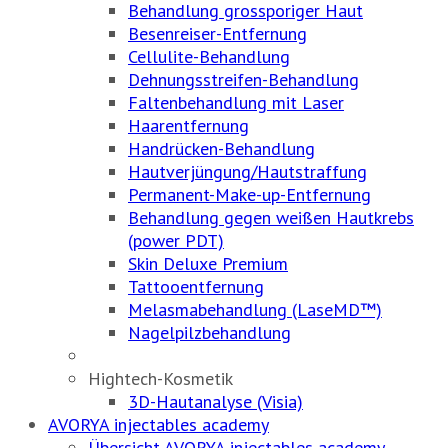
Behandlung grossporiger Haut
Besenreiser-Entfernung
Cellulite-Behandlung
Dehnungsstreifen-Behandlung
Faltenbehandlung mit Laser
Haarentfernung
Handrücken-Behandlung
Hautverjüngung/Hautstraffung
Permanent-Make-up-Entfernung
Behandlung gegen weißen Hautkrebs
(power PDT)
Skin Deluxe Premium
Tattooentfernung
Melasmabehandlung (LaseMD™)
Nagelpilzbehandlung
Hightech-Kosmetik
3D-Hautanalyse (Visia)
AVORYA injectables academy
Übersicht AVORYA injectables academy