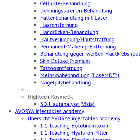
Cellulite-Behandlung
Dehnungsstreifen-Behandlung
Faltenbehandlung mit Laser
Haarentfernung
Handrücken-Behandlung
Hautverjüngung/Hautstraffung
Permanent-Make-up-Entfernung
Behandlung gegen weißen Hautkrebs (po
Skin Deluxe Premium
Tattooentfernung
Melasmabehandlung (LaseMD™)
Nagelpilzbehandlung
Hightech-Kosmetik
3D-Hautanalyse (Visia)
AVORYA injectables academy
Übersicht AVORYA injectables academy
1:1 Teaching Botulinumtoxin
1:1 Teaching Hyaluron-Filler
1:1 Teaching-Biostimulatoren