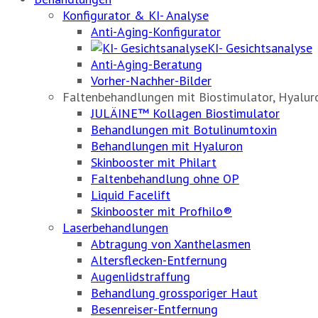
Konfigurator & KI- Analyse
Anti-Aging-Konfigurator
KI- Gesichtsanalyse
Anti-Aging-Beratung
Vorher-Nachher-Bilder
Faltenbehandlungen mit Biostimulator, Hyalu
JULÄINE™ Kollagen Biostimulator
Behandlungen mit Botulinumtoxin
Behandlungen mit Hyaluron
Skinbooster mit Philart
Faltenbehandlung ohne OP
Liquid Facelift
Skinbooster mit Profhilo®
Laserbehandlungen
Abtragung von Xanthelasmen
Altersflecken-Entfernung
Augenlidstraffung
Behandlung grossporiger Haut
Besenreiser-Entfernung