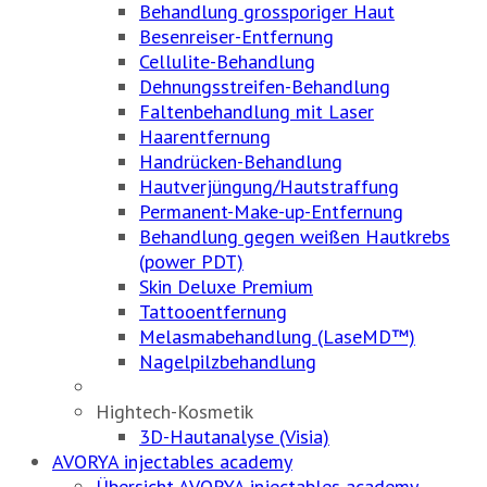
Behandlung grossporiger Haut
Besenreiser-Entfernung
Cellulite-Behandlung
Dehnungsstreifen-Behandlung
Faltenbehandlung mit Laser
Haarentfernung
Handrücken-Behandlung
Hautverjüngung/Hautstraffung
Permanent-Make-up-Entfernung
Behandlung gegen weißen Hautkrebs
(power PDT)
Skin Deluxe Premium
Tattooentfernung
Melasmabehandlung (LaseMD™)
Nagelpilzbehandlung
Hightech-Kosmetik
3D-Hautanalyse (Visia)
AVORYA injectables academy
Übersicht AVORYA injectables academy